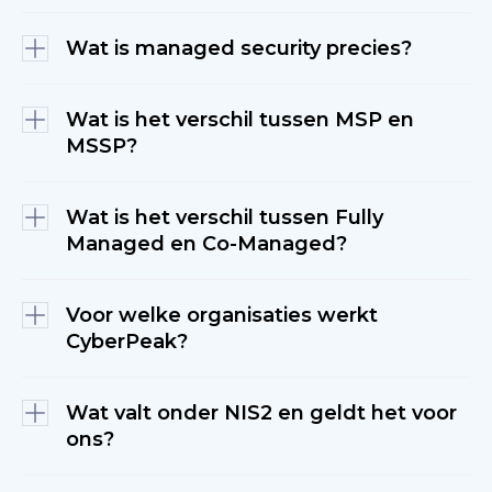
Wat is managed security precies?
CyberPeak beheert en beveiligt de netwerk-
en securityomgeving van middelgrote en
Wat is het verschil tussen MSP en
grotere organisaties. Wij ontwerpen, richten
MSSP?
in en beheren doorlopend en niet als
Managed security
betekent dat een externe
eenmalig project. Onze klanten zitten in
partij verantwoordelijk is voor het dagelijkse
food, agri, manufacturing en life sciences, met
beheer en de bewaking van uw netwerk- en
Wat is het verschil tussen Fully
250 tot 5.000 medewerkers en omgevingen
securityomgeving.
Bij CyberPeak
omvat dit
waar netwerk en security bedrijfskritisch zijn.
Managed en Co-Managed?
configuratiebeheer, monitoring,
Een managed service provider richt zich op
Managed Security
IT Support
Consultancy.
incidentopvolging en doorlopende
generiek IT-beheer zoals werkplekken,
verbetering. Het verschil met losse projecten
servers en helpdesk. Een
managed security
is dat het doorloopt, ook als u er zelf even
Voor welke organisaties werkt
service provider richt zich op security:
niet aan denkt.
CyberPeak?
firewalls, monitoring, incidentrespons en
Bij fully managed nemen wij alle operationele
compliance. CyberPeak is een
verantwoordelijkheid over. Bij co-managed
managed security
service provider en doet
werken wij samen met uw interne IT-team:
geen generiek IT-werk, wel het volledige
Wat valt onder NIS2 en geldt het voor
wij leveren het specialisme en de bewaking
securityspectrum daaromheen.
ons?
buiten kantoortijd, en uw team houdt de
Wij werken voor organisaties met 250 tot
regie. De dienstverlening is in beide gevallen
5.000 medewerkers in food, agri,
gelijkwaardig, het verschil zit in de
manufacturing en life sciences, waar netwerk