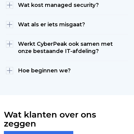
taakverdeling.
Wat kost managed security?
en security bedrijfskritisch zijn. In deze
sectoren spelen eigen vraagstukken zoals OT
NIS2 is een Europese richtlijn die organisaties
op de productievloer, de bescherming van
in essentiële en belangrijke sectoren
Wat als er iets misgaat?
genetische data en receptuur, en risico's in de
verplicht aantoonbare
keten. Wij kennen die context.
cybersecuritymaatregelen te treffen. In
De kosten hangen af van de omvang en
Nederland geïmplementeerd via de
complexiteit van uw omgeving, het
Werkt CyberPeak ook samen met
Cyberbeveiligingswet. De wet raakt onder
serviceniveau en de keuze tussen fully
onze bestaande IT-afdeling?
meer industrie, zorg, logistiek, energie en
managed en co-managed. CyberPeak werkt
U belt ons en krijgt direct een engineer aan
digitale infrastructuur. Of NIS2 op uw
met meerjarige contracten en vaste
de lijn die uw omgeving kent, zonder wachtrij
organisatie van toepassing is, hangt af van
maandtarieven, zodat u vooraf weet wat u
of script. Bij een acuut incident is er dag en
Hoe beginnen we?
sector, omvang en rol in de keten. Wij helpen
krijgt. Een eerste indicatie geven wij na een
nacht een
incident response-team
u dat in beeld brengen.
kort intakegesprek.
beschikbaar. Wij hebben de procedures, de
Ja, het co-managed model is daar precies op
toegang en de kennis om snel te handelen.
ingericht. Wij leveren het specialisme en de
bewaking buiten kantoortijd, en uw team
houdt de regie. Een kleine maar capabele
Met
een eerlijk gesprek
over uw huidige
interne IT-afdeling wordt daardoor sterker,
situatie, zonder verkoopverhaal. Wij kijken
niet vervangen.
waar uw organisatie staat, welke risico's
Wat klanten over ons
bestuurlijk relevant zijn en of een
zeggen
samenwerking past. Pas daarna volgt
eventueel een voorstel.