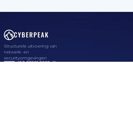
Structurele uitvoering van
netwerk- en
securityomgevingen
Diensten
Snelle links
Contact
085 06 03 228
info@cyberpeak.nl