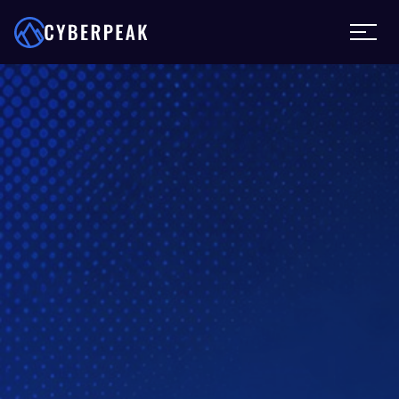
Wordt u aangevallen?
Stand-by
Cyber bijstand
Sluiten