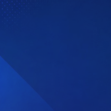
Sendmarc partner
Nederland │ CyberPeak
Stop misbruik van uw e-
maildomein