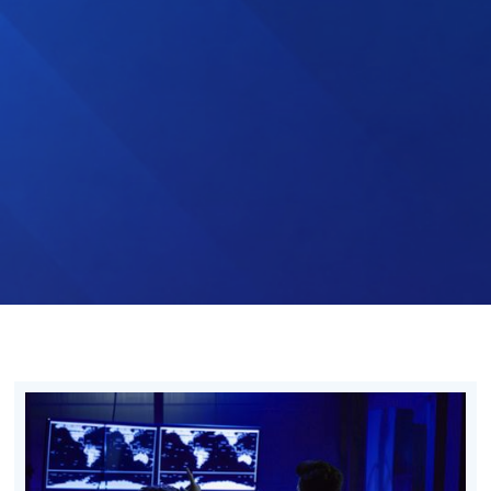
SendMarc automatiseert DMARC, SPF en DKIM en
voorkomt dat uw domein wordt misbruikt voor
phishing of CEO-fraude. CyberPeak
implementeert en beheert het tot aan volledige
handhaving.
Neem contact op