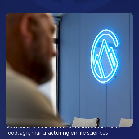
Managed security voor
wie zijn netwerk staande
wil houden
Uw netwerk staat. Maar wie houdt
het staande?
Veel organisaties hebben hun beveiliging goed
ingericht, met firewalls, segmentatie en
endpointbescherming. Toch blijft er een vraag
liggen. Wie beheert dat allemaal over twee jaar
nog en wie merkt het als er stilletjes iets misgaat?
CyberPeak neemt dat beheer en die bewaking
doorlopend op zich voor productiebedrijven in
food, agri, manufacturing en life sciences.