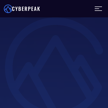
Wordt u aangevallen?
Stand-by
Cyber bijstand
Sluiten