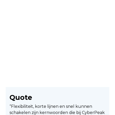
Wat dit oplevert
Volgens Royal Cosun zorgt de samenwerking
voor:
Efficiënte incidentafhandeling
Flexibele ondersteuning wanneer nodig
Praktisch en inhoudelijk advies
Versterking van de interne IT-organisatie
Quote
“Flexibiliteit, korte lijnen en snel kunnen
schakelen zijn kernwoorden die bij CyberPeak