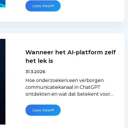
toegang tot uw netwerk? En wat
Lees meer
kunnen zij daar precies doen?
Wanneer het AI-platform zelf
het lek is
31.3.2026
Hoe onderzoekers een verborgen
communicatiekanaal in ChatGPT
ontdekten en wat dat betekent voor
organisaties die AI inzetten in hun
werkprocessen
Lees meer