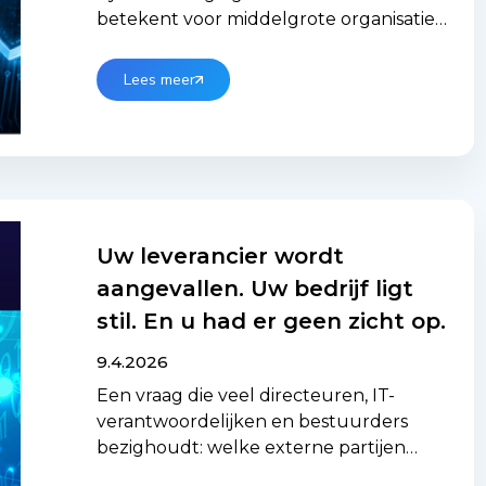
betekent voor middelgrote organisaties
in industrie, zorg en logistiek: een
feitelijk overzicht.
Lees meer
Uw leverancier wordt
aangevallen. Uw bedrijf ligt
stil. En u had er geen zicht op.
9.4.2026
Een vraag die veel directeuren, IT-
verantwoordelijken en bestuurders
bezighoudt: welke externe partijen
hebben op dit moment eigenlijk