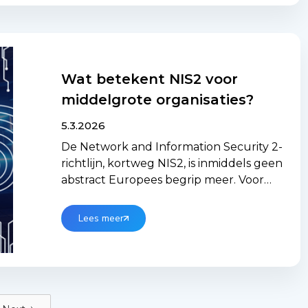
Wat betekent NIS2 voor
middelgrote organisaties?
5.3.2026
De Network and Information Security 2-
richtlijn, kortweg NIS2, is inmiddels geen
abstract Europees begrip meer. Voor
een groeiende groep middelgrote
organisaties in Nederland is het een
Lees meer
concrete, juridisch afdwingbare
verplichting geworden. Toch heerst er
bij veel directies en IT-
verantwoordelijken nog verwarring:
vallen wij eronder? Wat moeten wij