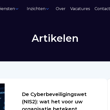
iensten
Inzichten
Over
Vacatures
Contac
Artikelen
De Cyberbeveiligingswet
(NIS2): wat het voor uw
organisatie betekent