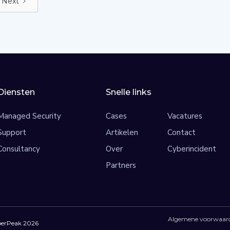
Next
precies doen? En wat zijn de gevolgen
als wij niets doen?
Diensten
Snelle links
Managed Security
Cases
Vacatures
Support
Artikelen
Contact
Consultancy
Over
Cyberincident
Partners
Algemene voorwaar
berPeak
2026