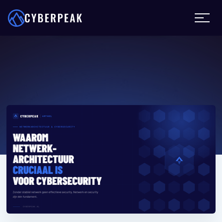
Wordt u aangevallen?
Stand-by
Cyber bijstand
Sluiten